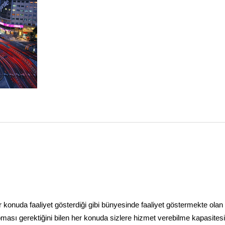
i her konuda faaliyet gösterdiği gibi bünyesinde faaliyet göstermekte olan
apması gerektiğini bilen her konuda sizlere hizmet verebilme kapasites