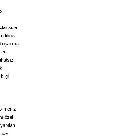
bi
çlar size
 edilmiş
e boşanma
dava
ahatsız
ak
bilgi
bilmeniz
üm özel
 yapılan
inde