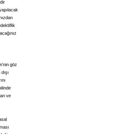
dir
 yapılacak
ınızdan
dektiflik
lacağınız
in’nin göz
 dışı
ını
ilinde
yan ve
asal
aması