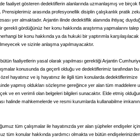
de faaliyet gösteren dedektiflerin alanlarında uzmanlaşmış ve birçok f
 Prensiplerimiz arasında profesyonellik disiplin çalışkanlık pratik zek
 esası yer almaktadır. Arjantin ilinde dedektiflik alanında ihtiyaç duyd
ilir gerekli gördüğünüz her konu hakkında araştırma yapmalarını talep
erhangi bir konu hakkında ya da hukuki bir yaptırımla karşılaşılacak 
rilmeyecek ve sizinle anlaşma yapılmayacaktır.
bütün faaliyetlerin yasal olarak yapılması gerektiği Arjantin Cumhuriye
ışmalar konusunda da geçerli olduğu ve dedektiflerimiz tarafından bu
el hayatınız ve iş hayatınız ile ilgili tüm konularda dedektiflerimize
erisinde yapmış oldukları sözleşme gereğince yer alan tüm maddelere 
ek ve en verimli olan belgeleri bilgileri sunacaktır. Elde etmiş olduğ
uyulması halinde mahkemelerde ve resmi kurumlarda kullanabilme imkanın
duğumuz tüm çalışmalar ile hayatınızda yer alan şüpheler endişeler içi
uz tüm konular hakkında yardımcı olmakta ve bütün endişelerinizde