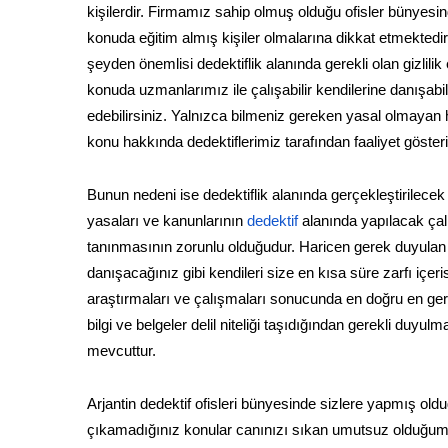
kişilerdir. Firmamız sahip olmuş olduğu ofisler bünyesin
konuda eğitim almış kişiler olmalarına dikkat etmektedir.
şeyden önemlisi dedektiflik alanında gerekli olan gizlilik
konuda uzmanlarımız ile çalışabilir kendilerine danışab
edebilirsiniz. Yalnızca bilmeniz gereken yasal olmayan h
konu hakkında dedektiflerimiz tarafından faaliyet göste
Bunun nedeni ise dedektiflik alanında gerçekleştirilecek 
yasaları ve kanunlarının
dedektif
alanında yapılacak çal
tanınmasının zorunlu olduğudur. Haricen gerek duyulan öz
danışacağınız gibi kendileri size en kısa süre zarfı iç
araştırmaları ve çalışmaları sonucunda en doğru en gerç
bilgi ve belgeler delil niteliği taşıdığından gerekli d
mevcuttur.
Arjantin dedektif ofisleri bünyesinde sizlere yapmış ol
çıkamadığınız konular canınızı sıkan umutsuz olduğum