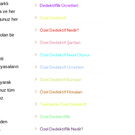
arklı
Dedektiflik Ücretleri
a ve her
Özel Dedektif
uğunuz her
Özel Dedektif Nedir?
olan bir
Özel Dedektif Şartları
Özel Dedektif Nasıl Olunur
ti
 yasaların
Özel Dedektif Ücretleri
Özel Dedektif Büroları
uyarak
unuz tüm
Özel Dedektif Firmaları
ız
Türkiye'de Özel Dedektif
Özel Dedektiflik
nden
Özel Dedektiflik Nedir?
n