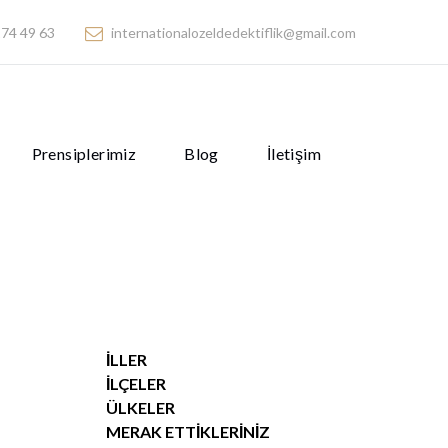
74 49 63
internationalozeldedektiflik@gmail.com
Prensiplerimiz
Blog
İletişim
İLLER
İLÇELER
ÜLKELER
MERAK ETTIKLERINIZ