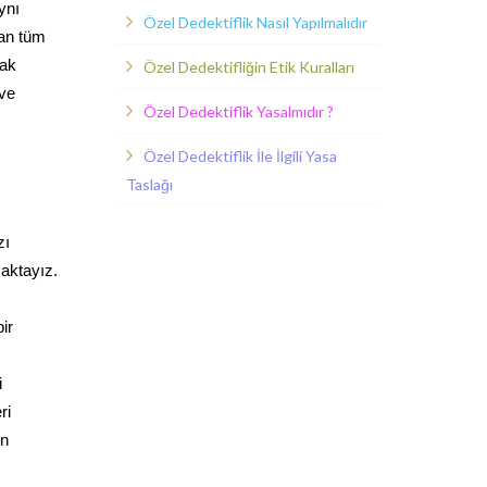
ynı
Özel Dedektiflik Nasıl Yapılmalıdır
lan tüm
rak
Özel Dedektifliğin Etik Kuralları
 ve
Özel Dedektiflik Yasalmıdır ?
Özel Dedektiflik İle İlgili Yasa
Taslağı
zı
maktayız.
ir
i
ri
in