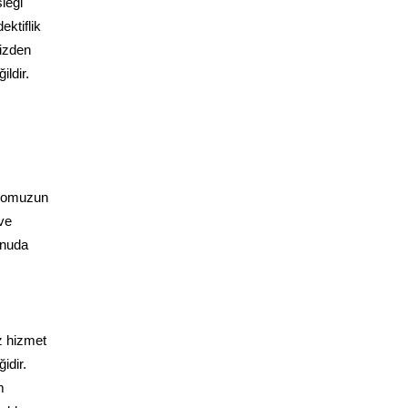
leği
ektiflik
mizden
ldir.
adromuzun
ve
onuda
z hizmet
idir.
m