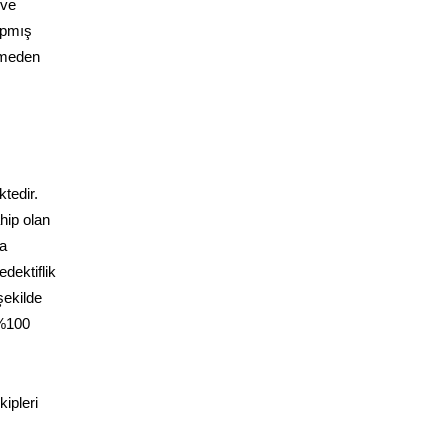
 ve
yapmış
ermeden
ktedir.
hip olan
da
dektiflik
şekilde
 %100
ipleri