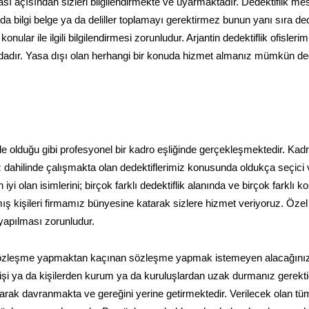
sı açısından sizleri bilgilendirmekte ve uyarmaktadır. Dedektiflik mes
 bilgi belge ya da deliller toplamayı gerektirmez bunun yanı sıra ded
konular ile ilgili bilgilendirmesi zorunludur. Arjantin dedektiflik ofisleri
dadır. Yasa dışı olan herhangi bir konuda hizmet almanız mümkün deği
ilinde olduğu gibi profesyonel bir kadro eşliğinde gerçekleşmektedir. K
 dahilinde çalışmakta olan dedektiflerimiz konusunda oldukça seçici 
i olan isimlerini; birçok farklı dedektiflik alanında ve birçok farklı k
ış kişileri firmamız bünyesine katarak sizlere hizmet veriyoruz. Özel
 yapılması zorunludur.
 sözleşme yapmaktan kaçınan sözleşme yapmak istemeyen alacağını
an kişi ya da kişilerden kurum ya da kuruluşlardan uzak durmanız gerektiğ
ak davranmakta ve gereğini yerine getirmektedir. Verilecek olan tü