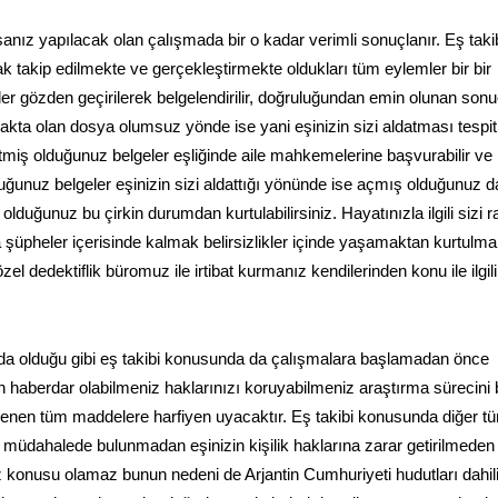
anız yapılacak olan çalışmada bir o kadar verimli sonuçlanır. Eş taki
k takip edilmekte ve gerçekleştirmekte oldukları tüm eylemler bir bir
 gözden geçirilerek belgelendirilir, doğruluğundan emin olunan sonu
akta olan dosya olumsuz yönde ise yani eşinizin sizi aldatması tespit
tmiş olduğunuz belgeler eşliğinde aile mahkemelerine başvurabilir v
ğunuz belgeler eşinizin sizi aldattığı yönünde ise açmış olduğunuz 
duğunuz bu çirkin durumdan kurtulabilirsiniz. Hayatınızla ilgili sizi r
şüpheler içerisinde kalmak belirsizlikler içinde yaşamaktan kurtulm
el dedektiflik büromuz ile irtibat kurmanız kendilerinden konu ile ilgili 
nda olduğu gibi eş takibi konusunda da çalışmalara başlamadan önce
 haberdar olabilmeniz haklarınızı koruyabilmeniz araştırma sürecini 
lenen tüm maddelere harfiyen uyacaktır. Eş takibi konusunda diğer t
ne müdahalede bulunmadan eşinizin kişilik haklarına zarar getirilmeden
z konusu olamaz bunun nedeni de Arjantin Cumhuriyeti hudutları dahil