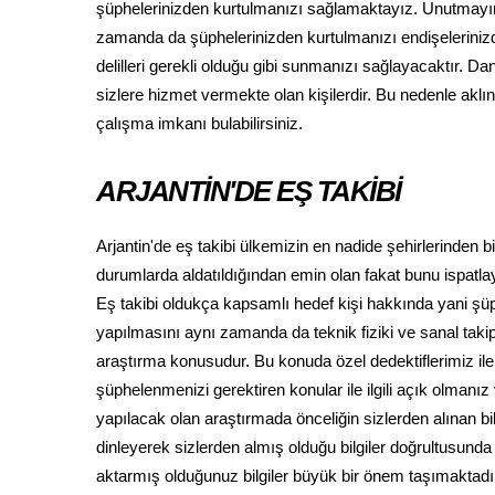
şüphelerinizden kurtulmanızı sağlamaktayız. Unutmayın k
zamanda da şüphelerinizden kurtulmanızı endişeleriniz
delilleri gerekli olduğu gibi sunmanızı sağlayacaktır. D
sizlere hizmet vermekte olan kişilerdir. Bu nedenle aklın
çalışma imkanı bulabilirsiniz.
ARJANTİN'DE EŞ TAKİBİ
Arjantin'de eş takibi ülkemizin en nadide şehirlerinden 
durumlarda aldatıldığından emin olan fakat bunu ispatl
Eş takibi oldukça kapsamlı hedef kişi hakkında yani şü
yapılmasını aynı zamanda da teknik fiziki ve sanal taki
araştırma konusudur. Bu konuda özel dedektiflerimiz i
şüphelenmenizi gerektiren konular ile ilgili açık olmanı
yapılacak olan araştırmada önceliğin sizlerden alınan b
dinleyerek sizlerden almış olduğu bilgiler doğrultusunda
aktarmış olduğunuz bilgiler büyük bir önem taşımaktadı