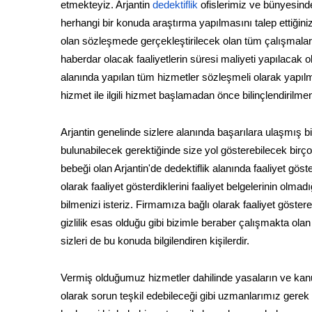
etmekteyiz. Arjantin
dedektiflik
ofislerimiz ve bünyesinde
herhangi bir konuda araştırma yapılmasını talep ettiği
olan sözleşmede gerçekleştirilecek olan tüm çalışmalar a
haberdar olacak faaliyetlerin süresi maliyeti yapılacak o
alanında yapılan tüm hizmetler sözleşmeli olarak yapıl
hizmet ile ilgili hizmet başlamadan önce bilinçlendirilme
Arjantin genelinde sizlere alanında başarılara ulaşmış b
bulunabilecek gerektiğinde size yol gösterebilecek birçok
bebeği olan Arjantin'de dedektiflik alanında faaliyet gö
olarak faaliyet gösterdiklerini faaliyet belgelerinin olma
bilmenizi isteriz. Firmamıza bağlı olarak faaliyet göstere
gizlilik esas olduğu gibi bizimle beraber çalışmakta ol
sizleri de bu konuda bilgilendiren kişilerdir.
Vermiş olduğumuz hizmetler dahilinde yasaların ve kanu
olarak sorun teşkil edebileceği gibi uzmanlarımız gerek