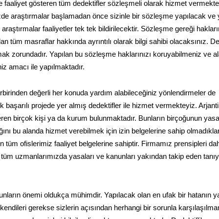
 faaliyet gösteren tüm dedektifler sözleşmeli olarak hizmet vermekte
nizde araştırmalar başlamadan önce sizinle bir sözleşme yapılacak ve
raştırmalar faaliyetler tek tek bildirilecektir. Sözleşme gereği haklar
lan tüm masraflar hakkında ayrıntılı olarak bilgi sahibi olacaksınız. De
mak zorundadır. Yapılan bu sözleşme haklarınızı koruyabilmeniz ve a
niz amacı ile yapılmaktadır.
irbirinden değerli her konuda yardım alabileceğiniz yönlendirmeler de
 başarılı projede yer almış dedektifler ile hizmet vermekteyiz. Arjant
steren birçok kişi ya da kurum bulunmaktadır. Bunların birçoğunun yasa
dığını bu alanda hizmet verebilmek için izin belgelerine sahip olmadıklar
n tüm ofislerimiz faaliyet belgelerine sahiptir. Firmamız prensipleri dah
an tüm uzmanlarımızda yasaları ve kanunları yakından takip eden tanı
nların önemi oldukça mühimdir. Yapılacak olan en ufak bir hatanın y
 kendileri gerekse sizlerin açısından herhangi bir sorunla karşılaşılm