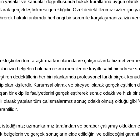
rin yasalar ve kanunlar doğrultusunda hukuk kurallarına uygun olarak
arak gerçekleştirilmesi gerektiğidir. Özel dedektiflerimiz sizler için 
endirerek hukuki anlamda herhangi bir sorun ile karşılaşmanıza izin v
erçekleştirilen tüm araştırma konularında ve çalışmalarda hizmet verme
an izin belgeleri bulunan resmi merciler de kayıtlı sabit bir adrese sa
tiren dedektiflerin her biri alanlarında profesyonel farklı birçok konu
 olan kişilerdir. Kurumsal olarak ve bireysel olarak gerçekleştirilen de
 bir ekip ile faaliyetlerini gerçekleştirerek sonuç odaklı ve hızlı bir 
amlı olarak yapılan tüm çalışmalarımız sonuç odaklı olmuş olduğu gibi
ntilidir.
 istediğimiz; uzmanlarımız tarafından ve beraber çalışmış oldukları ek
belgelerin ve gerçek sonuçların elde edildiğini ve edileceğini garanti