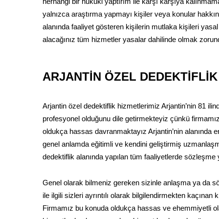
herhangi bir hukuki yaptırım ile karşı karşıya kalınmama
yalnızca araştırma yapmayı kişiler veya konular hakkında
alanında faaliyet gösteren kişilerin mutlaka kişileri yasal 
alacağınız tüm hizmetler yasalar dahilinde olmak zorun
ARJANTİN ÖZEL DEDEKTİFLİK
Arjantin özel dedektiflik hizmetlerimiz Arjantin’nin 81 
profesyonel olduğunu dile getirmekteyiz çünkü firmamız
oldukça hassas davranmaktayız Arjantin’nin alanında en iy
genel anlamda eğitimli ve kendini geliştirmiş uzmanlaşm
dedektiflik alanında yapılan tüm faaliyetlerde sözleşme
Genel olarak bilmeniz gereken sizinle anlaşma ya da
ile ilgili sizleri ayrıntılı olarak bilgilendirmekten kaçın
Firmamız bu konuda oldukça hassas ve ehemmiyetli olar