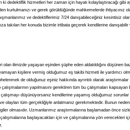
i dedektiflik hizmetleri her zaman için hayatı kolaylaştıracağı gibi a
den kurtulmanızı ve gerek görüldüğünde mahkemelerde ihtiyacınız o
anışmanlarımız ve dedektiflerimiz 7/24 danışabileceğiniz kesintisiz ola
ıza takılan her konuda bizimle irtibata geçerek kendilerine danışabilir
biri olan ilimizde yaşayan eşinden şüphe eden aldatıldığını düşünen ba
ayamayan kişilere vermiş olduğumuz eş takibi hizmeti ile yardımcı ol
phelenmek de olduğunuz eşiniz hakkında ayrıntılı olarak araştırmalar
p çalışmalarının yapılmasını gerektiren tüm bu çalışmaları kapsayan b
le çalışmayı düşünüyorsanız kendilerine yaşamış olduğumuz sorunlar
z ve olayları tüm gerçekliğiyle anlatmanız gerekmektedir. Bunun neden
ilgiler olmasıdır. Uzmanlarımız araştırmalarına başlamadan önce sizle
 çalışmalarına başlayacakları için ve çalışmalarına yön verecekleri iç
r.