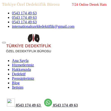
Türkiye Özel Dedektiflik Bürosu
7/24 Online Destek Hattı
0543 174 49 63
0543 174 49 63
0543 174 49 63
internationalozeldedektiflik@gmail.com
Ana Sayfa
Hizmetlerimiz
Hakkımızda
Dedektif
Prensiplerimiz
Blog
İletişim
0543 174 49 63
0543 174 49 63