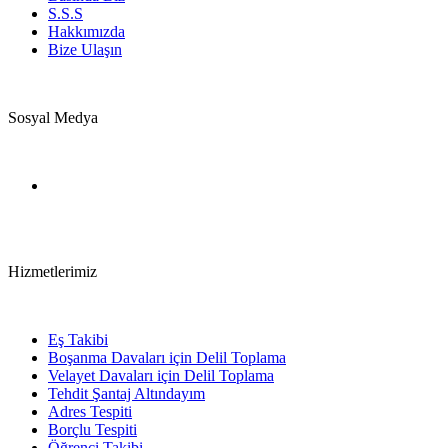
S.S.S
Hakkımızda
Bize Ulaşın
Sosyal Medya
Hizmetlerimiz
Eş Takibi
Boşanma Davaları için Delil Toplama
Velayet Davaları için Delil Toplama
Tehdit Şantaj Altındayım
Adres Tespiti
Borçlu Tespiti
Öğrenci Takibi